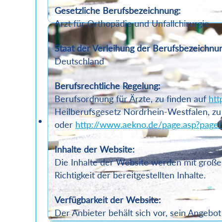
Gesetzliche Berufsbezeichnung:
Arzt für Orthopädie und Unfallchirurgie
Staat der Verleihung der Berufsbezeichnu
Deutschland
Berufsrechtliche Regelung:
Berufsordnung für Ärzte, zu finden auf
htt
Heilberufsgesetz Nordrhein-Westfalen, zu
oder
http://www.aekno.de/page.asp?page
Inhalte der Website:
Die Inhalte der Website werden mit großer 
Richtigkeit der bereitgestellten Inhalte.
Verfügbarkeit der Website:
Der Anbieter behält sich vor, sein Angebot