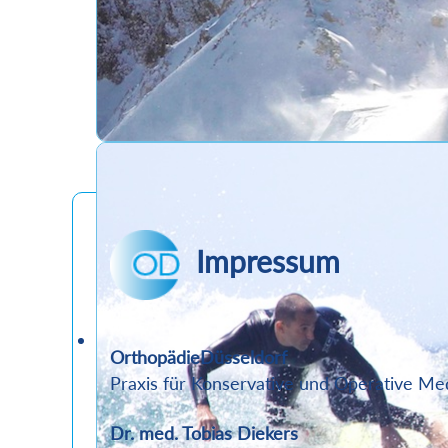
Impressum
OrthopädieDüsseldorf
Praxis für Konservative und Operative M
Dr. med. Tobias Diekers