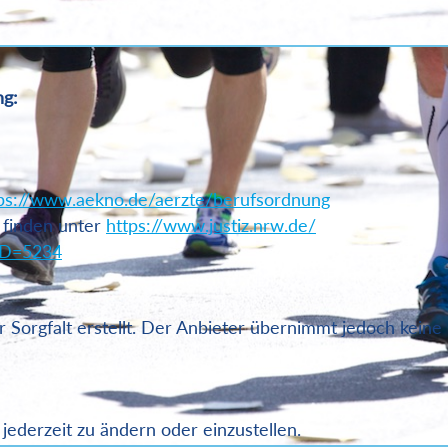
ng:
ps://www.aekno.de/aerzte/berufsordnung
 finden unter
https://www.justiz.nrw.de/
ID=5234
Sorgfalt erstellt. Der Anbieter übernimmt jedoch keine G
 jederzeit zu ändern oder einzustellen.