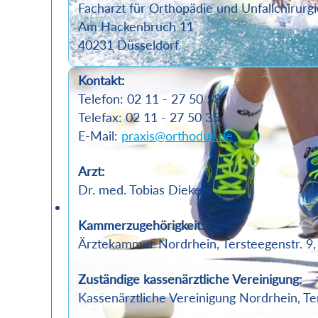
Facharzt für Orthopädie und Unfallchirurgi
Am Hackenbruch 11
40231 Düsseldorf
Kontakt:
Telefon: 02 11 - 27 50 58
Telefax: 02 11 - 27 50 35
E-Mail:
praxis@orthodus.de
Arzt:
Dr. med. Tobias Diekers
Kammerzugehörigkeit:
Ärztekammer Nordrhein, Tersteegenstr. 9
Zuständige kassenärztliche Vereinigung:
Kassenärztliche Vereinigung Nordrhein, Te