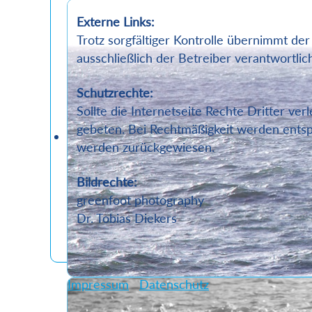
Externe Links:
Trotz sorgfältiger Kontrolle übernimmt der 
ausschließlich der Betreiber verantwortlic
Schutzrechte:
Sollte die Internetseite Rechte Dritter 
gebeten. Bei Rechtmäßigkeit werden entsp
werden zurückgewiesen.
Bildrechte:
greenfoot photography
Dr. Tobias Diekers
Impressum
Datenschutz